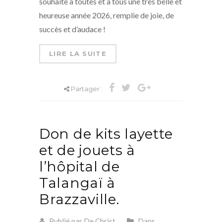
souhaite à toutes et à tous une très belle et
heureuse année 2026, remplie de joie, de
succès et d’audace !
LIRE LA SUITE
Partager :
Don de kits layette
et de jouets à
l’hôpital de
Talangaï à
Brazzaville.
Publié par De Christ
Dans