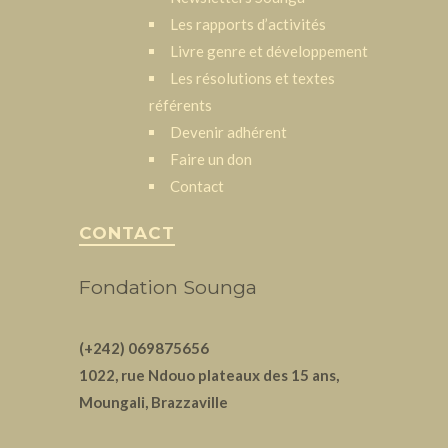
Les rapports d’activités
Livre genre et développement
Les résolutions et textes
référents
Devenir adhérent
Faire un don
Contact
CONTACT
Fondation Sounga
(+242) 069875656
1022, rue Ndouo plateaux des 15 ans,
Moungali, Brazzaville