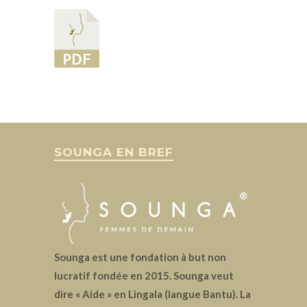
SOUNGA EN BREF
Sounga est une fondation à but non
lucratif fondée en 2015. Sounga veut
dire « Aide » en Lingala (langue Bantu). La