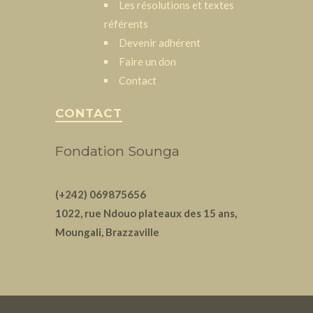
Les résolutions et textes
référents
Devenir adhérent
Faire un don
Contact
CONTACT
Fondation Sounga
(+242) 069875656
1022, rue Ndouo plateaux des 15 ans,
Moungali, Brazzaville