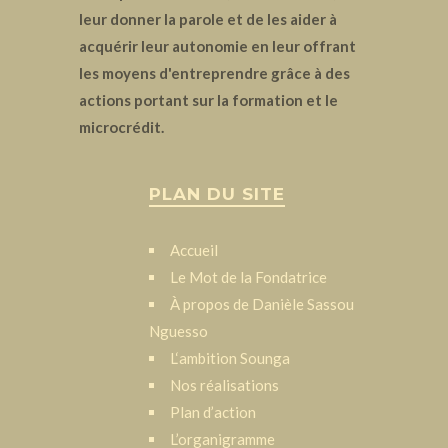
leur donner la parole et de les aider à
acquérir leur autonomie en leur offrant
les moyens d'entreprendre grâce à des
actions portant sur la formation et le
microcrédit.
PLAN DU SITE
Accueil
Le Mot de la Fondatrice
À propos de Danièle Sassou
Nguesso
L‘ambition Sounga
Nos réalisations
Plan d’action
L’organigramme