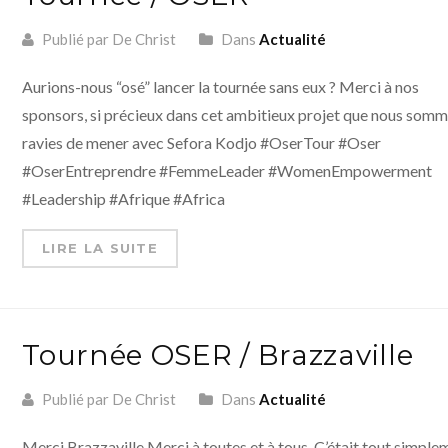
Publié par De Christ
Dans
Actualité
Aurions-nous “osé” lancer la tournée sans eux ? Merci à nos
sponsors, si précieux dans cet ambitieux projet que nous som
ravies de mener avec Sefora Kodjo #OserTour #Oser
#OserEntreprendre #FemmeLeader #WomenEmpowerment
#Leadership #Afrique #Africa
LIRE LA SUITE
Tournée OSER / Brazzaville
Publié par De Christ
Dans
Actualité
Merci Brazzaville Merci à toutes et à tous. C’était tout simple