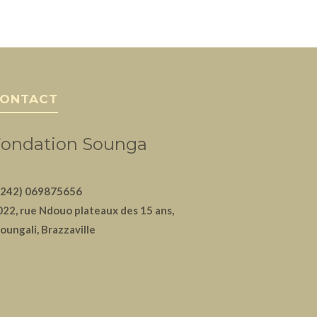
ONTACT
ondation Sounga
+242) 069875656
022, rue Ndouo plateaux des 15 ans,
oungali, Brazzaville