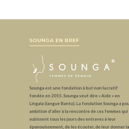
SOUNGA EN BREF
Sounga est une fondation à but non lucratif
fondée en 2015. Sounga veut dire « Aide » en
Lingala (langue Bantu). La fondation Sounga a po
ambition d'aller à la rencontre de ces femmes qui
subissent tous les jours des entraves à leur
épanouissement, de les écouter, de leur donner l