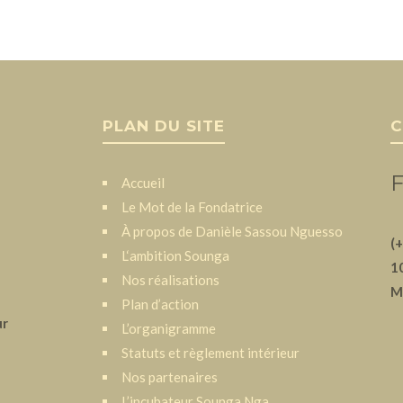
PLAN DU SITE
C
F
Accueil
Le Mot de la Fondatrice
À propos de Danièle Sassou Nguesso
(
L‘ambition Sounga
1
Nos réalisations
M
Plan d’action
ur
L’organigramme
Statuts et règlement intérieur
Nos partenaires
a
L’incubateur Sounga Nga