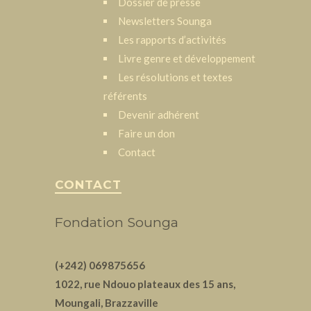
Dossier de presse
Newsletters Sounga
Les rapports d’activités
Livre genre et développement
Les résolutions et textes
référents
Devenir adhérent
Faire un don
Contact
CONTACT
Fondation Sounga
(+242) 069875656
1022, rue Ndouo plateaux des 15 ans,
Moungali, Brazzaville