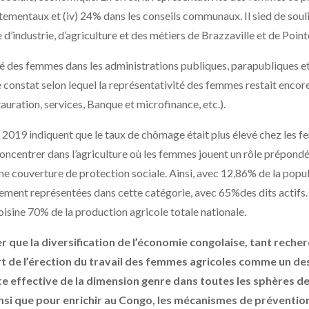
tementaux et (iv) 24% dans les conseils communaux. Il sied de souli
industrie, d’agriculture et des métiers de Brazzaville et de Poin
té des femmes dans les administrations publiques, parapubliques et pr
onstat selon lequel la représentativité des femmes restait encore 
stauration, services, Banque et microfinance, etc.).
 2019 indiquent que le taux de chômage était plus élevé chez le
concentrer dans l’agriculture où les femmes jouent un rôle prépond
ne couverture de protection sociale. Ainsi, avec 12,86% de la popula
ement représentées dans cette catégorie, avec 65%des dits actifs
voisine 70% de la production agricole totale nationale.
gner que la diversification de l’économie congolaise, tant rech
 part de l’érection du travail des femmes agricoles comme un de
e effective de la dimension genre dans toutes les sphères de 
insi que pour enrichir au Congo, les mécanismes de préventio