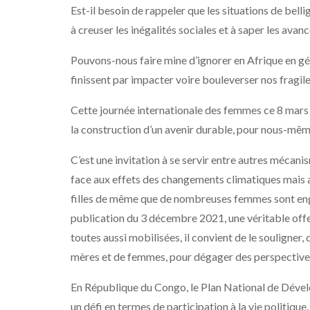
Est-il besoin de rappeler que les situations de belli
à creuser les inégalités sociales et à saper les ava
Pouvons-nous faire mine d’ignorer en Afrique en gén
finissent par impacter voire bouleverser nos fragil
Cette journée internationale des femmes ce 8 mars 202
la construction d’un avenir durable, pour nous-même
C’est une invitation à se servir entre autres méca
face aux effets des changements climatiques mais au
filles de même que de nombreuses femmes sont en
publication du 3 décembre 2021, une véritable offen
toutes aussi mobilisées, il convient de le souligner, da
mères et de femmes, pour dégager des perspectives n
En République du Congo, le Plan National de Dév
un défi en termes de participation à la vie politiqu