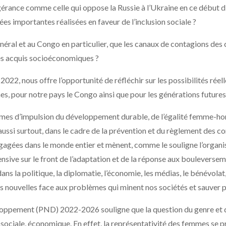
gérance comme celle qui oppose la Russie à l’Ukraine en ce début d
ncées importantes réalisées en faveur de l’inclusion sociale ?
éral et au Congo en particulier, que les canaux de contagions des cr
es acquis socioéconomiques ?
2, nous offre l’opportunité de réfléchir sur les possibilités réel
s, pour notre pays le Congo ainsi que pour les générations futures
nismes d’impulsion du développement durable, de l’égalité femme-h
ssi surtout, dans le cadre de la prévention et du règlement des c
gagées dans le monde entier et mènent, comme le souligne l’org
sive sur le front de l’adaptation et de la réponse aux bouleversemen
ns la politique, la diplomatie, l’économie, les médias, le bénévolat, 
ouvelles face aux problèmes qui minent nos sociétés et sauver par
eloppement (PND) 2022-2026 souligne que la question du genre et
e, sociale, économique. En effet, la représentativité des femmes se