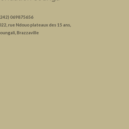
+242) 069875656
022, rue Ndouo plateaux des 15 ans,
oungali, Brazzaville