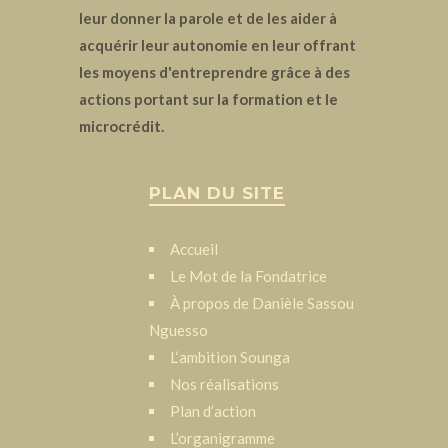
leur donner la parole et de les aider à
acquérir leur autonomie en leur offrant
les moyens d'entreprendre grâce à des
actions portant sur la formation et le
microcrédit.
PLAN DU SITE
Accueil
Le Mot de la Fondatrice
À propos de Danièle Sassou
Nguesso
L‘ambition Sounga
Nos réalisations
Plan d’action
L’organigramme