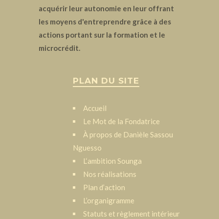
acquérir leur autonomie en leur offrant
les moyens d'entreprendre grâce à des
actions portant sur la formation et le
microcrédit.
PLAN DU SITE
Accueil
Le Mot de la Fondatrice
À propos de Danièle Sassou
Nguesso
L‘ambition Sounga
Nos réalisations
Plan d’action
L’organigramme
Statuts et règlement intérieur