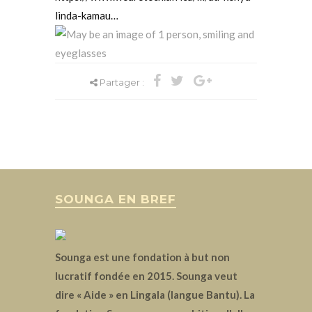
linda-kamau…
Partager :
SOUNGA EN BREF
Sounga est une fondation à but non
lucratif fondée en 2015. Sounga veut
dire « Aide » en Lingala (langue Bantu). La