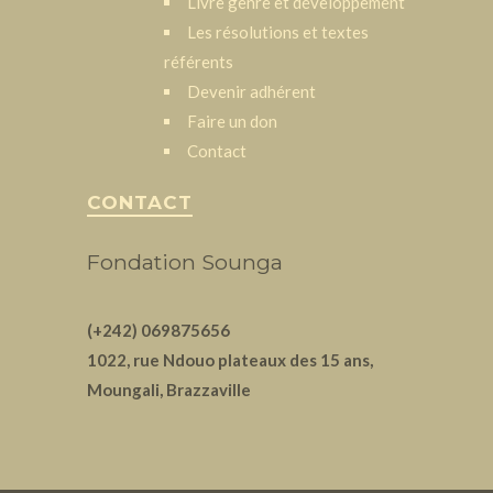
Livre genre et développement
Les résolutions et textes
référents
Devenir adhérent
Faire un don
Contact
CONTACT
Fondation Sounga
(+242) 069875656
1022, rue Ndouo plateaux des 15 ans,
Moungali, Brazzaville