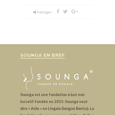
Partager :
SOUNGA EN BREF
Sounga est une fondation à but non
lucratif fondée en 2015. Sounga veut
dire « Aide » en Lingala (langue Bantu). La