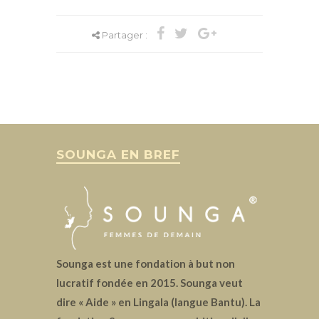
Partager :
SOUNGA EN BREF
Sounga est une fondation à but non
lucratif fondée en 2015. Sounga veut
dire « Aide » en Lingala (langue Bantu). La