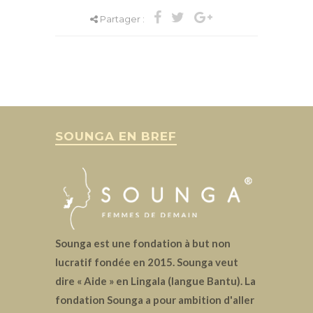
Partager :
SOUNGA EN BREF
Sounga est une fondation à but non
lucratif fondée en 2015. Sounga veut
dire « Aide » en Lingala (langue Bantu). La
fondation Sounga a pour ambition d'aller