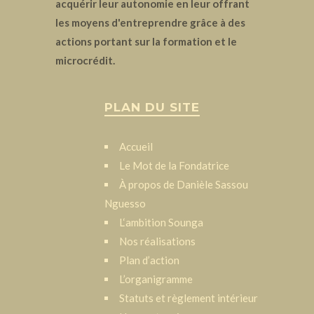
acquérir leur autonomie en leur offrant
les moyens d'entreprendre grâce à des
actions portant sur la formation et le
microcrédit.
PLAN DU SITE
Accueil
Le Mot de la Fondatrice
À propos de Danièle Sassou
Nguesso
L‘ambition Sounga
Nos réalisations
Plan d’action
L’organigramme
Statuts et règlement intérieur